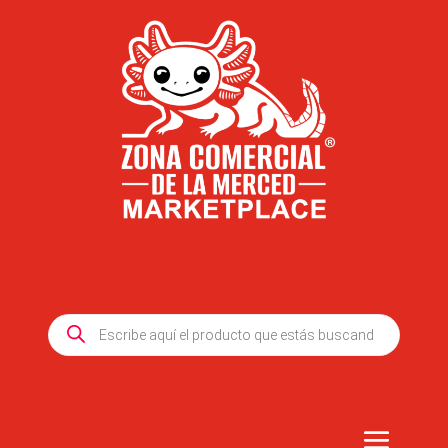
Products
search