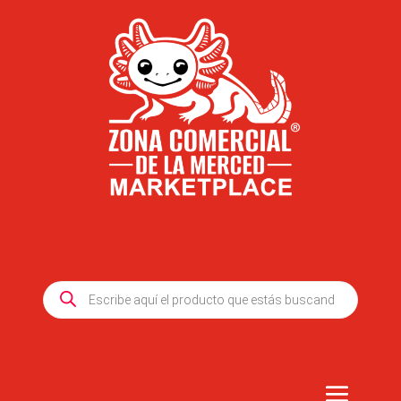
Products
search