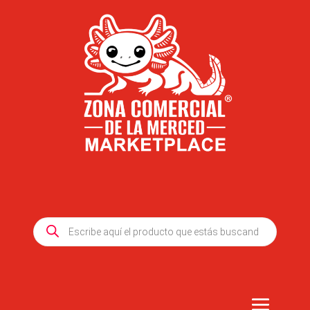
Products
search