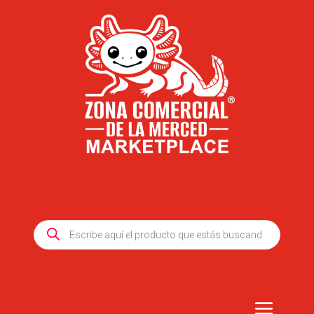
Products
search