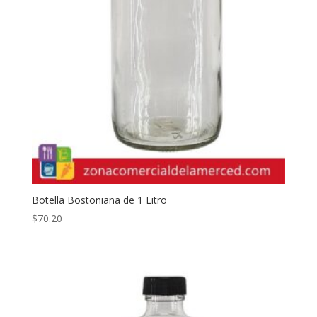
Botella Bostoniana de 1 Litro
$
70.20