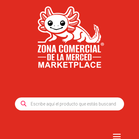
Products
search