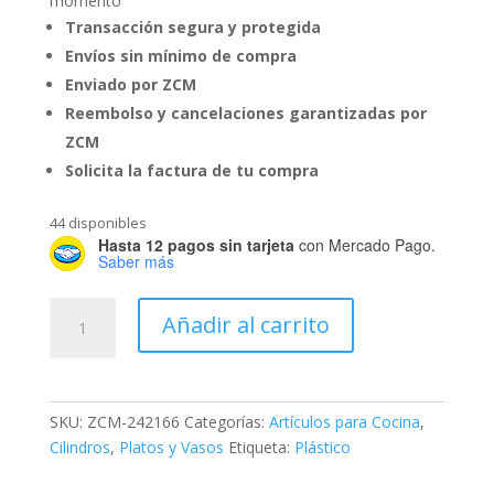
momento
Transacción segura y protegida
Envíos sin mínimo de compra
Enviado por ZCM
Reembolso y cancelaciones garantizadas por
ZCM
Solicita la factura de tu compra
44 disponibles
Hasta 12 pagos sin tarjeta
con Mercado Pago.
Saber más
Mason
Añadir al carrito
Jar
de
555
ml
SKU:
ZCM-242166
Categorías:
Artículos para Cocina
,
cantidad
Cilindros
,
Platos y Vasos
Etiqueta:
Plástico