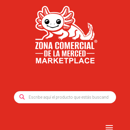
Products
search