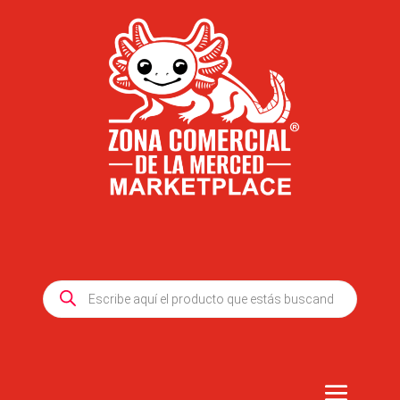
Products
search