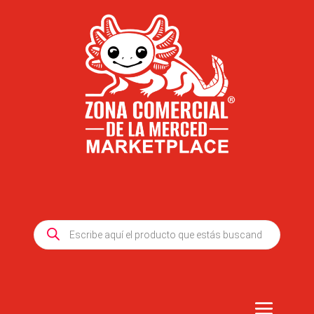
Products
search