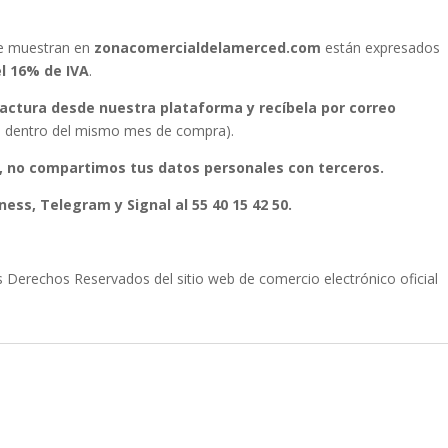
se muestran en
zonacomercialdelamerced.com
están expresados
el 16% de IVA
.
 factura desde nuestra plataforma y recíbela por correo
ura dentro del mismo mes de compra).
, no compartimos tus datos personales con terceros.
ess, Telegram y Signal al 55 40 15 42 50.
erechos Reservados del sitio web de comercio electrónico oficial