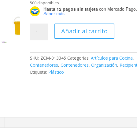
500 disponibles
Hasta 12 pagos sin tarjeta
con Mercado Pago
Saber más
Juguero
Añadir al carrito
de
Color
de
1.5
SKU:
ZCM-013345
Categorías:
Artículos para Cocina
,
Litros
Contenedores
,
Contenedores
,
Organización
,
Recipien
con
Etiqueta:
Plástico
Tapa
cantidad