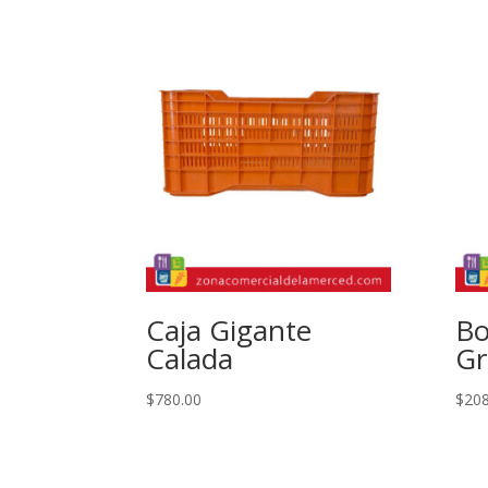
Caja Gigante
Bo
Calada
Gr
$
780.00
$
208