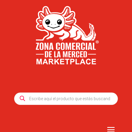
Products
search