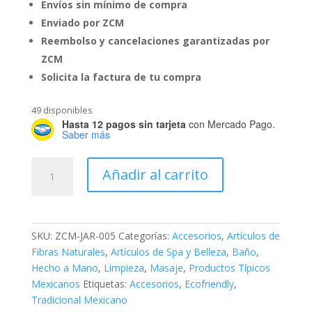
Envíos sin mínimo de compra
Enviado por ZCM
Reembolso y cancelaciones garantizadas por
ZCM
Solicita la factura de tu compra
49 disponibles
Hasta 12 pagos sin tarjeta
con Mercado Pago.
Saber más
Ayate
Añadir al carrito
de
Maguey
para
Aseo
SKU:
ZCM-JAR-005
Categorías:
Accesorios
,
Artículos de
Corporal
Fibras Naturales
,
Artículos de Spa y Belleza
,
Baño
,
cantidad
Hecho a Mano
,
Limpieza
,
Masaje
,
Productos Típicos
Mexicanos
Etiquetas:
Accesorios
,
Ecofriendly
,
Tradicional Mexicano