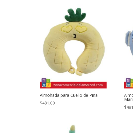
Almohada para Cuello de Piña
Almo
Mari
$
481.00
$
481