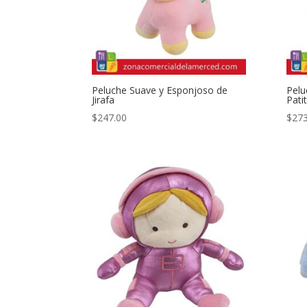
Peluche Suave y Esponjoso de
Pelu
Jirafa
Pati
$
247.00
$
273