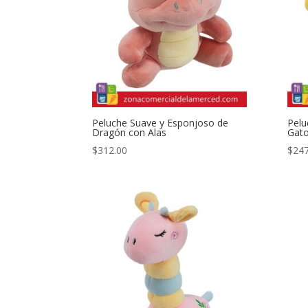
Peluche Suave y Esponjoso de
Pelu
Dragón con Alas
Gato
$
312.00
$
247