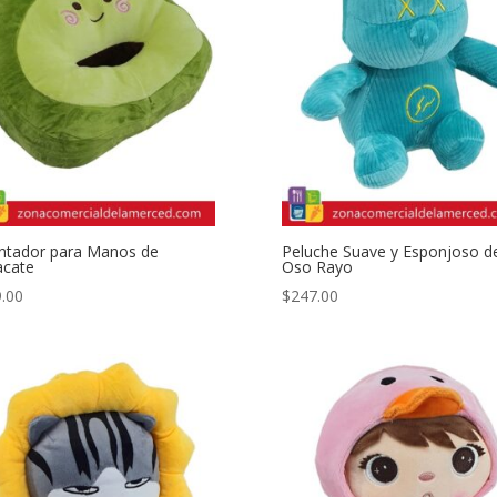
ntador para Manos de
Peluche Suave y Esponjoso d
acate
Oso Rayo
.00
$
247.00