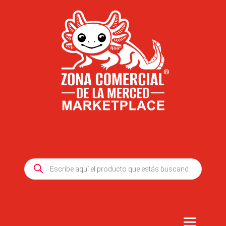
Products
search