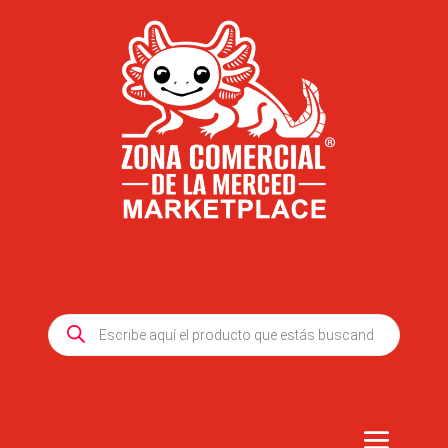
Products
search