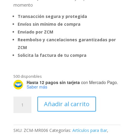
momento
Transacción segura y protegida
Envíos sin mínimo de compra
Enviado por ZCM
Reembolso y cancelaciones garantizadas por
ZCM
Solicita la factura de tu compra
500 disponibles
Hasta 12 pagos sin tarjeta
con Mercado Pago.
Saber más
2
Añadir al carrito
Moldes
para
Hielos
en
SKU:
ZCM-MR006
Categorías:
Artículos para Bar
,