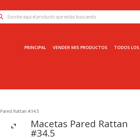
ducts
rch
PRINCIPAL
VENDER MIS PRODUCTOS
TODOS LOS
Pared Rattan #34.5
Macetas Pared Rattan
#34.5