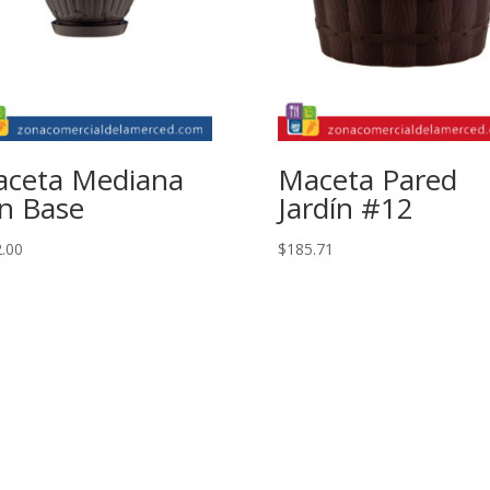
ceta Mediana
Maceta Pared
n Base
Jardín #12
.00
$
185.71