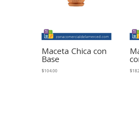
Maceta Chica con
Ma
Base
co
$
104.00
$
182