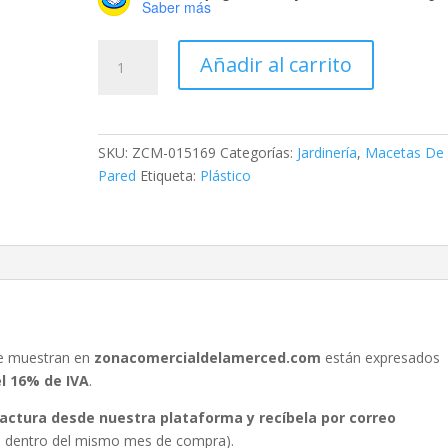
Saber más
Macetas
Añadir al carrito
Pared
Rattan
#34.5
cantidad
SKU:
ZCM-015169
Categorías:
Jardinería
,
Macetas De
Pared
Etiqueta:
Plástico
se muestran en
zonacomercialdelamerced.com
están expresados
el 16% de IVA
.
 factura desde nuestra plataforma y recíbela por correo
ura dentro del mismo mes de compra).