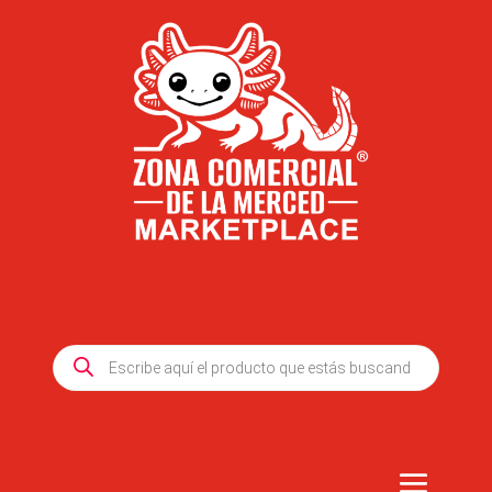
Products
search