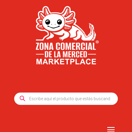
Products
search