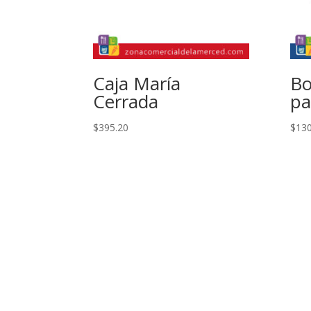
Caja María
Bo
Cerrada
pa
$
395.20
$
130