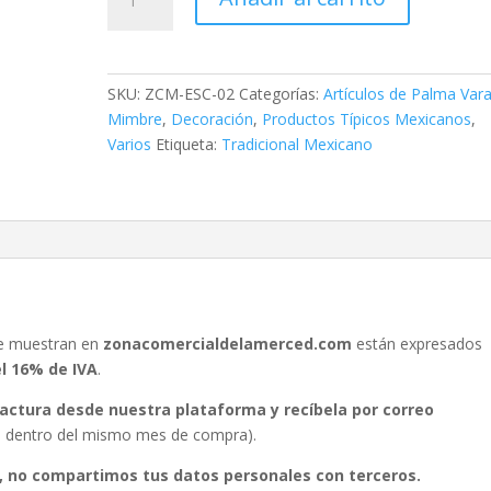
Flor
cantidad
SKU:
ZCM-ESC-02
Categorías:
Artículos de Palma Vara
Mimbre
,
Decoración
,
Productos Típicos Mexicanos
,
Varios
Etiqueta:
Tradicional Mexicano
se muestran en
zonacomercialdelamerced.com
están expresados
el 16% de IVA
.
 factura desde nuestra plataforma y recíbela por correo
ura dentro del mismo mes de compra).
, no compartimos tus datos personales con terceros.