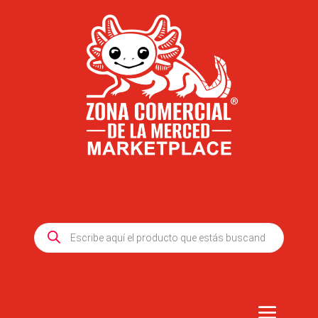
Products
search