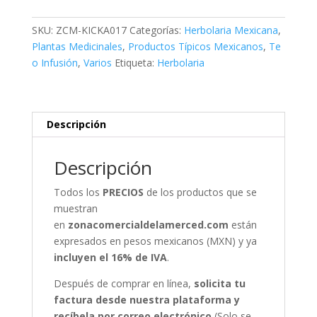
Kilo
de
SKU:
ZCM-KICKA017
Categorías:
Herbolaria Mexicana
,
Hierba
Plantas Medicinales
,
Productos Típicos Mexicanos
,
Te
para
o Infusión
,
Varios
Etiqueta:
Herbolaria
Infusión
cantidad
Descripción
Descripción
Todos los
PRECIOS
de los productos que se
muestran
en
zonacomercialdelamerced.com
están
expresados en pesos mexicanos (MXN) y ya
incluyen el 16% de IVA
.
Después de comprar en línea,
solicita tu
factura desde nuestra plataforma y
recíbela por correo electrónico
(Solo se