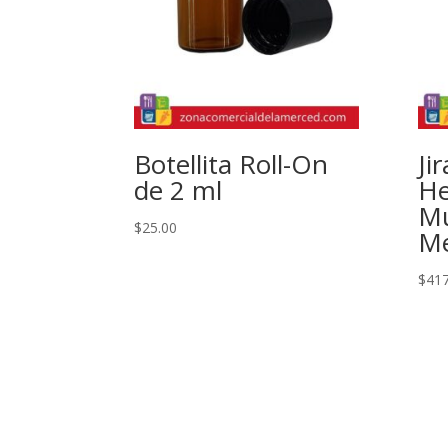
Botellita Roll-On
Ji
de 2 ml
He
Mu
$
25.00
Me
$
417