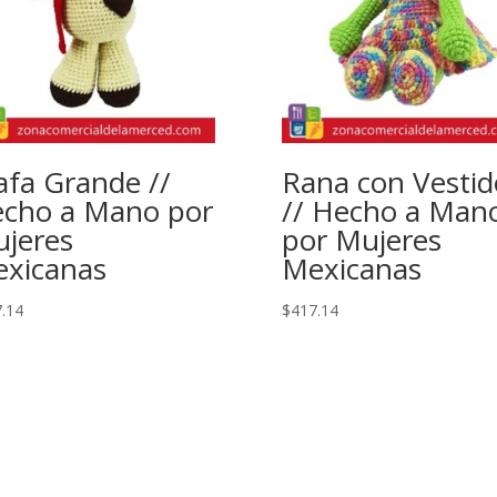
rafa Grande //
Rana con Vestid
cho a Mano por
// Hecho a Man
jeres
por Mujeres
xicanas
Mexicanas
.14
$
417.14