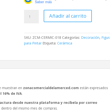
Saber más
Angelito
Añadir al carrito
de
Cerámica
para
Pintar
SKU:
ZCM-CERMIC-018
Categorías:
Decoración
,
Figur
cantidad
para Pintar
Etiqueta:
Cerámica
se muestran en
zonacomercialdelamerced.com
están expresados
el 16% de IVA
.
 factura desde nuestra plataforma y recíbela por correo
ura dentro del mismo mes de compra).