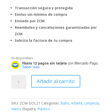
Transacción segura y protegida
Envíos sin mínimo de compra
Enviado por ZCM
Reembolso y cancelaciones garantizadas por
ZCM
Solicita la factura de tu compra
50 disponibles
Hasta 12 pagos sin tarjeta
con Mercado Pago.
Saber más
Bañera
Añadir al carrito
Infantil
de
Barquito
cantidad
SKU:
ZCM-DOL21
Categorías:
Baño
,
Infantil
,
Limpieza
,
Varios
Etiqueta:
Plástico