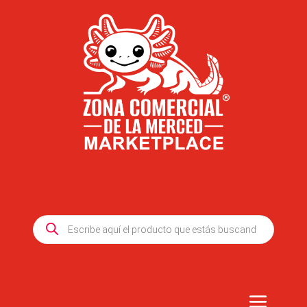
Products
search