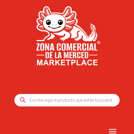
Products
search