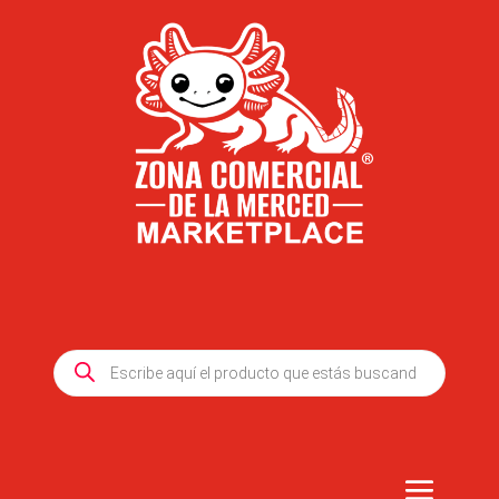
Products
search