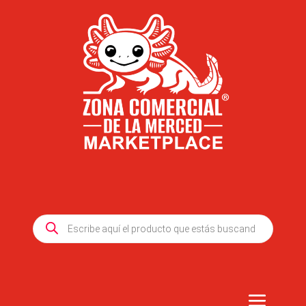
Products
search