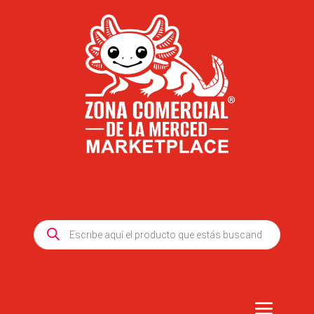
Products
search