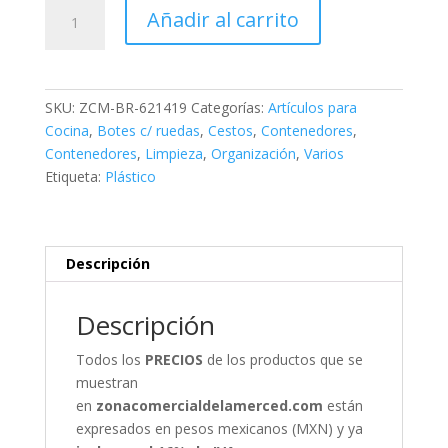
Mega
Añadir al carrito
Bote
Basurero
con
Ruedas
SKU:
ZCM-BR-621419
Categorías:
Artículos para
cantidad
Cocina
,
Botes c/ ruedas
,
Cestos
,
Contenedores
,
Contenedores
,
Limpieza
,
Organización
,
Varios
Etiqueta:
Plástico
Descripción
Descripción
Todos los
PRECIOS
de los productos que se
muestran
en
zonacomercialdelamerced.com
están
expresados en pesos mexicanos (MXN) y ya