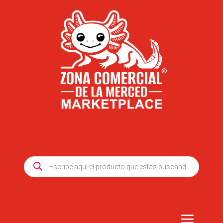
Products
search