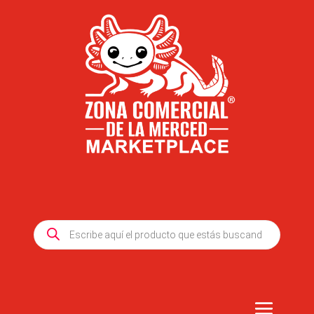
Products
search