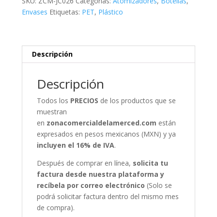
SKU:
ZCM-JC026
Categorías:
Atomizadores
,
Botellas
,
Atomizador
Envases
Etiquetas:
PET
,
Plástico
de
Lujo
cantidad
Descripción
Descripción
Todos los
PRECIOS
de los productos que se
muestran
en
zonacomercialdelamerced.com
están
expresados en pesos mexicanos (MXN) y ya
incluyen el 16% de IVA
.
Después de comprar en línea,
solicita tu
factura desde nuestra plataforma y
recíbela por correo electrónico
(Solo se
podrá solicitar factura dentro del mismo mes
de compra).