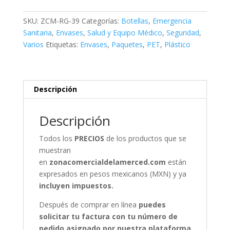
ml
con
SKU:
ZCM-RG-39
Categorías:
Botellas
,
Emergencia
Tapa
Sanitaria
,
Envases
,
Salud y Equipo Médico
,
Seguridad
,
Disc-
Varios
Etiquetas:
Envases
,
Paquetes
,
PET
,
Plástico
Top
-
PAQUETE
DE
Descripción
50
PIEZAS
Descripción
cantidad
Todos los
PRECIOS
de los productos que se
muestran
en
zonacomercialdelamerced.com
están
expresados en pesos mexicanos (MXN) y ya
incluyen impuestos.
Después de comprar en línea
puedes
solicitar tu factura con tu número de
pedido asignado por nuestra plataforma