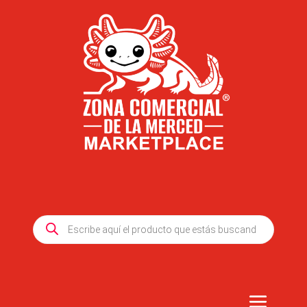
Products
search