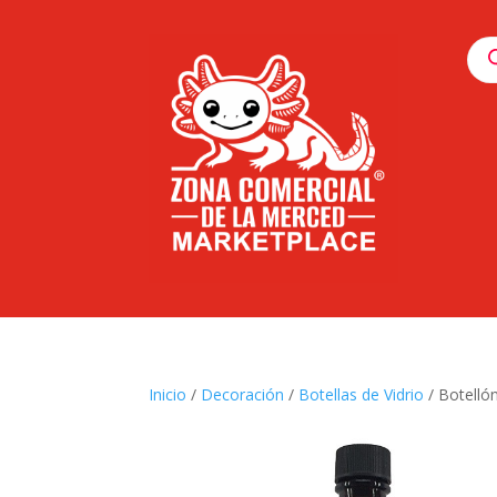
Pro
sea
Inicio
/
Decoración
/
Botellas de Vidrio
/ Botelló