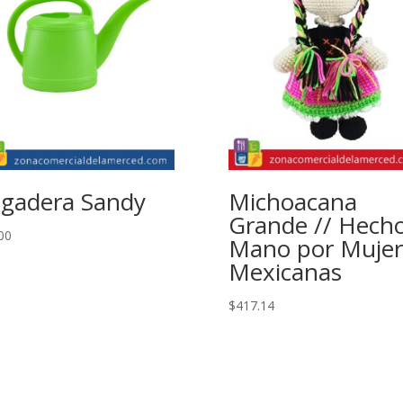
gadera Sandy
Michoacana
Grande // Hecho
00
Mano por Mujer
Mexicanas
$
417.14