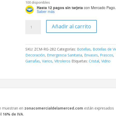
100 disponibles
Hasta 12 pagos sin tarjeta
con Mercado Pago
Saber más
Botellón
Añadir al carrito
Ámbar
de
4
Litros
SKU:
ZCM-RG-282
Categorías:
Botellas
,
Botellas de Vi
cantidad
Decoración
,
Emergencia Sanitaria
,
Envases
,
Frascos
,
Garrafas
,
Varios
,
Vitroleros
Etiquetas:
Cristal
,
Vidrio
se muestran en
zonacomercialdelamerced.com
están expresados
el 16% de IVA
.