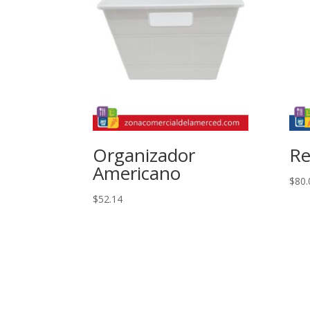
Organizador
Re
Americano
$
80.
$
52.14