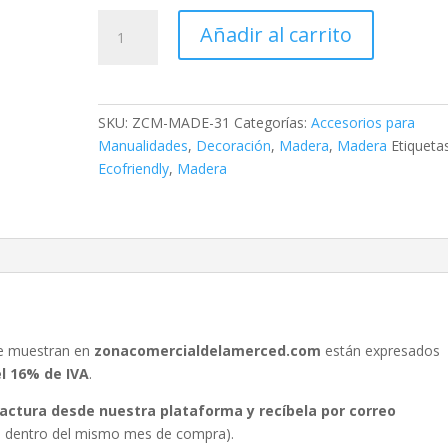
Caja
Añadir al carrito
Ranurada
Chica
2536
cantidad
SKU:
ZCM-MADE-31
Categorías:
Accesorios para
Manualidades
,
Decoración
,
Madera
,
Madera
Etiquetas
Ecofriendly
,
Madera
se muestran en
zonacomercialdelamerced.com
están expresados
el 16% de IVA
.
 factura desde nuestra plataforma y recíbela por correo
ura dentro del mismo mes de compra).