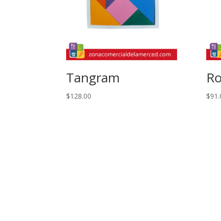
Tangram
Ro
$
128.00
$
91.