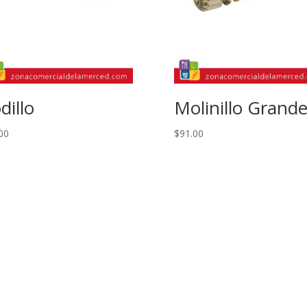
dillo
Molinillo Grand
00
$
91.00