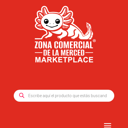
Products
search