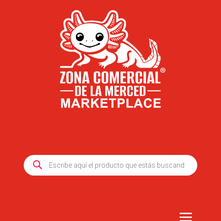
Products
search