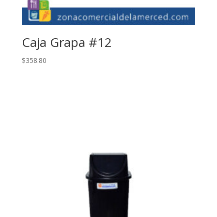
Caja Grapa #12
$
358.80