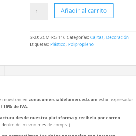
Cajita
Añadir al carrito
JR
Redonda
cantidad
SKU:
ZCM-RG-116
Categorías:
Cajitas
,
Decoración
Etiquetas:
Plástico
,
Polipropileno
se muestran en
zonacomercialdelamerced.com
están expresados
el 16% de IVA
.
 factura desde nuestra plataforma y recíbela por correo
ura dentro del mismo mes de compra).
, no compartimos tus datos personales con terceros.