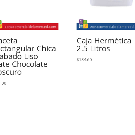
ceta
Caja Hermética
ctangular Chica
2.5 Litros
abado Liso
$
184.60
te Chocolate
scuro
.00