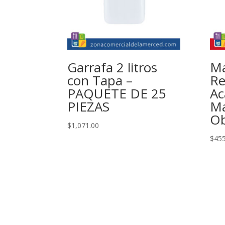
Garrafa 2 litros
Ma
con Tapa –
Re
PAQUETE DE 25
Ac
PIEZAS
Ma
Ob
$
1,071.00
$
455