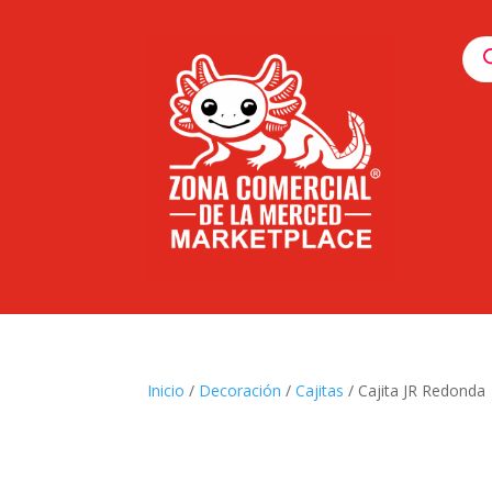
Pro
sea
Inicio
/
Decoración
/
Cajitas
/ Cajita JR Redonda