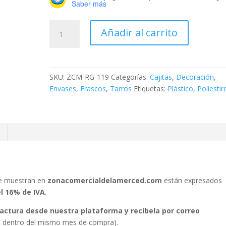
Saber más
Cajita
Añadir al carrito
Redonda
de
Poliestireno
#
SKU:
ZCM-RG-119
Categorías:
Cajitas
,
Decoración
,
4
Envases
,
Frascos
,
Tarros
Etiquetas:
Plástico
,
Poliesti
cantidad
se muestran en
zonacomercialdelamerced.com
están expresados
el 16% de IVA
.
 factura desde nuestra plataforma y recíbela por correo
ura dentro del mismo mes de compra).