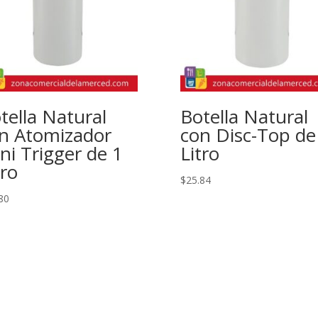
tella Natural
Botella Natural
n Atomizador
con Disc-Top de
ni Trigger de 1
Litro
tro
$
25.84
80