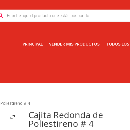
ducts
rch
PRINCIPAL
VENDER MIS PRODUCTOS
TODOS LOS
Poliestireno # 4
Cajita Redonda de
Poliestireno # 4