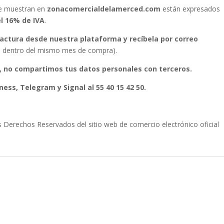
se muestran en
zonacomercialdelamerced.com
están expresados
el 16% de IVA
.
 factura desde nuestra plataforma y recíbela por correo
ura dentro del mismo mes de compra).
, no compartimos tus datos personales con terceros.
ess, Telegram y Signal al 55 40 15 42 50.
erechos Reservados del sitio web de comercio electrónico oficial