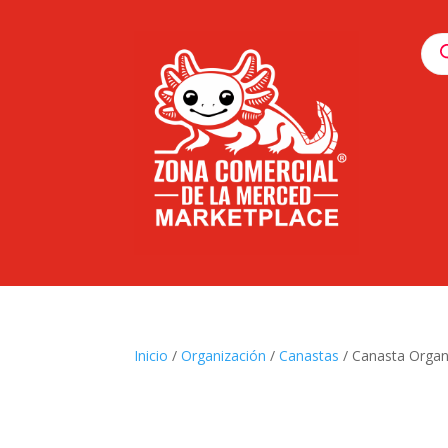
Pro
sea
Inicio
/
Organización
/
Canastas
/ Canasta Organ