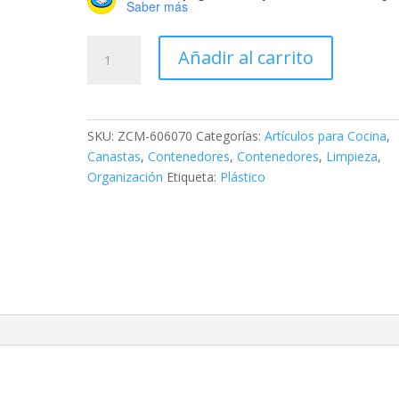
Saber más
Canasta
Añadir al carrito
Organizadora
Freecook
#70
cantidad
SKU:
ZCM-606070
Categorías:
Artículos para Cocina
,
Canastas
,
Contenedores
,
Contenedores
,
Limpieza
,
Organización
Etiqueta:
Plástico