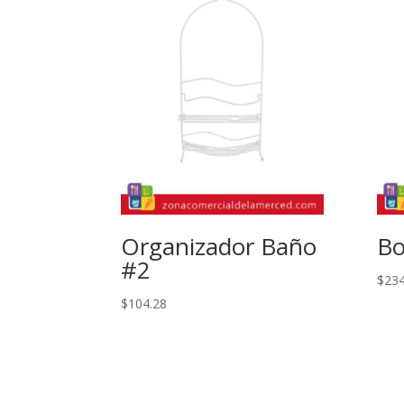
Organizador Baño
Bo
#2
$
234
$
104.28