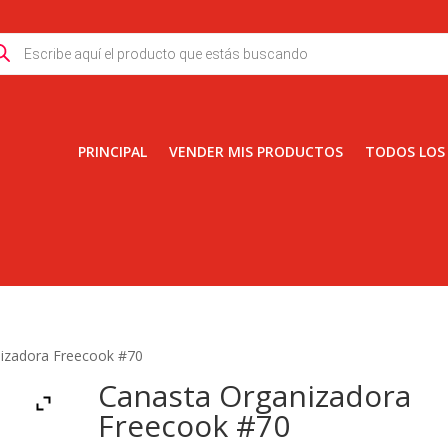
ducts
rch
PRINCIPAL
VENDER MIS PRODUCTOS
TODOS LOS
izadora Freecook #70
Canasta Organizadora
Freecook #70