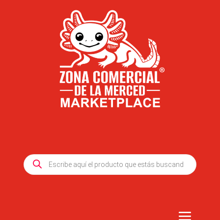
Products
search