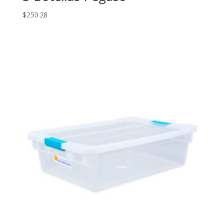
$
250.28