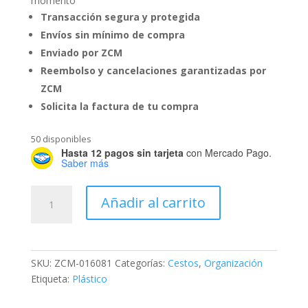
momento
Transacción segura y protegida
Envíos sin mínimo de compra
Enviado por ZCM
Reembolso y cancelaciones garantizadas por
ZCM
Solicita la factura de tu compra
50 disponibles
Hasta 12 pagos sin tarjeta
con Mercado Pago.
Saber más
Cesta
Añadir al carrito
Luna
rattan
#29
cantidad
SKU:
ZCM-016081
Categorías:
Cestos
,
Organización
Etiqueta:
Plástico