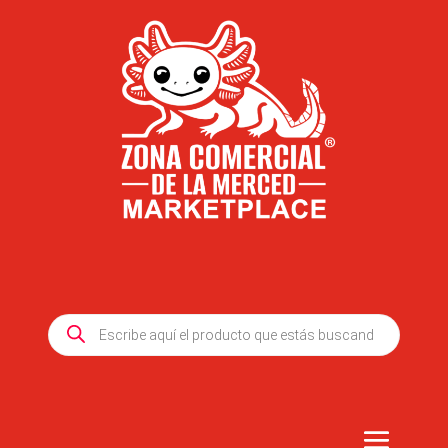
Products
search