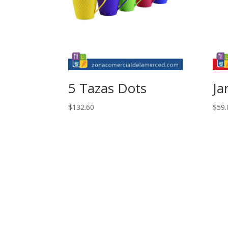
5 Tazas Dots
Ja
$
132.60
$
59.