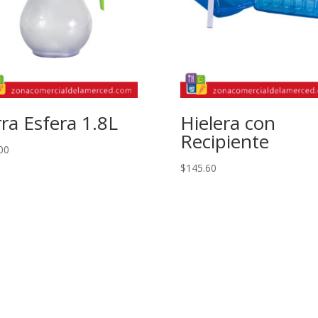
rra Esfera 1.8L
Hielera con
Recipiente
00
$
145.60