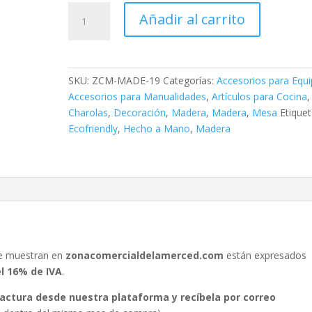
Charola
Añadir al carrito
de
Servicio
Natural
1881
SKU:
ZCM-MADE-19
Categorías:
Accesorios para Equ
cantidad
Accesorios para Manualidades
,
Artículos para Cocina
,
Charolas
,
Decoración
,
Madera
,
Madera
,
Mesa
Etiquet
Ecofriendly
,
Hecho a Mano
,
Madera
se muestran en
zonacomercialdelamerced.com
están expresados
el 16% de IVA
.
 factura desde nuestra plataforma y recíbela por correo