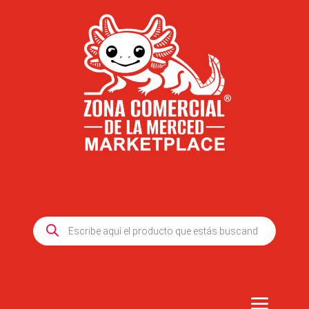
Products
search