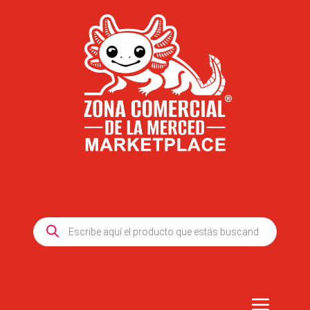
Products
search