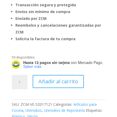
Transacción segura y protegida
Envíos sin mínimo de compra
Enviado por ZCM
Reembolso y cancelaciones garantizadas por
ZCM
Solicita la factura de tu compra
50 disponibles
Hasta 12 pagos sin tarjeta
con Mercado Pago.
Saber más
Cuchara
Añadir al carrito
Económica
de
Silicón
cantidad
SKU:
ZCM-VE-52017121
Categorías:
Artículos para
Cocina
,
Utensilios
,
Utensilios de Repostería
Etiquetas:
Plástico
,
Silicón