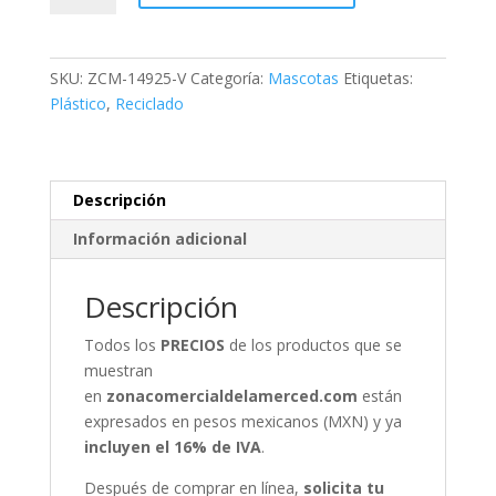
2
Comederos
Vintage
SKU:
ZCM-14925-V
Categoría:
Mascotas
Etiquetas:
cantidad
Plástico
,
Reciclado
Descripción
Información adicional
Descripción
Todos los
PRECIOS
de los productos que se
muestran
en
zonacomercialdelamerced.com
están
expresados en pesos mexicanos (MXN) y ya
incluyen el 16% de IVA
.
Después de comprar en línea,
solicita tu