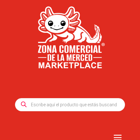
Products
search