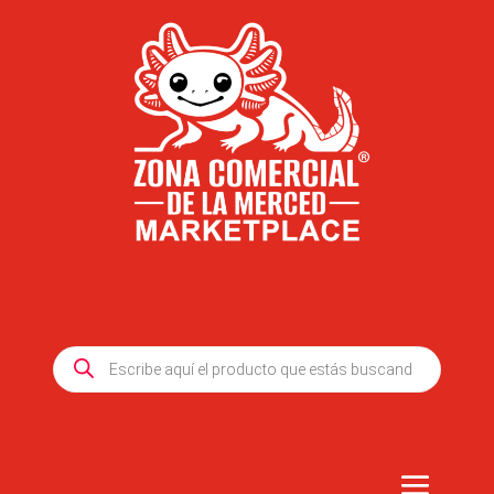
Products
search