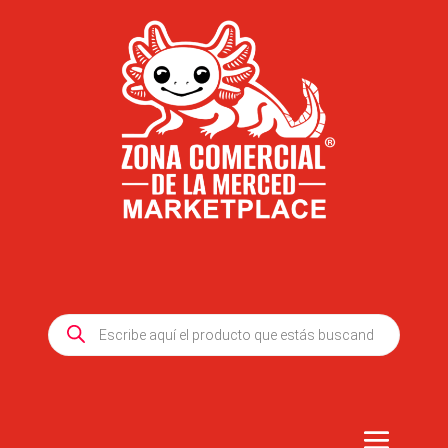
Products
search