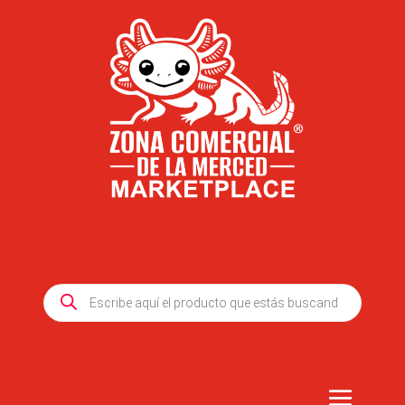
Products
search