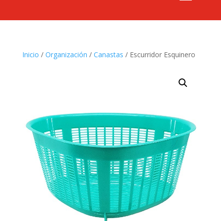
Inicio
/
Organización
/
Canastas
/ Escurridor Esquinero