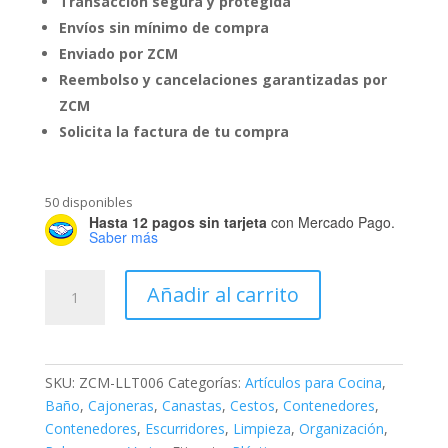
Transacción segura y protegida
Envíos sin mínimo de compra
Enviado por ZCM
Reembolso y cancelaciones garantizadas por
ZCM
Solicita la factura de tu compra
50 disponibles
Hasta 12 pagos sin tarjeta
con Mercado Pago.
Saber más
Escurridor
Añadir al carrito
Esquinero
cantidad
SKU:
ZCM-LLT006
Categorías:
Artículos para Cocina
,
Baño
,
Cajoneras
,
Canastas
,
Cestos
,
Contenedores
,
Contenedores
,
Escurridores
,
Limpieza
,
Organización
,