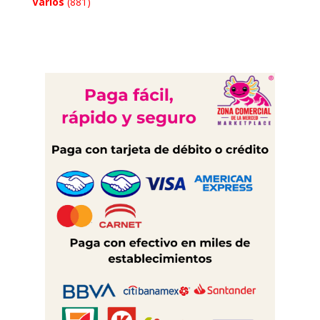
Varios
(881)