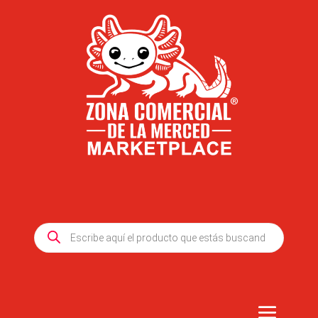
Products
search