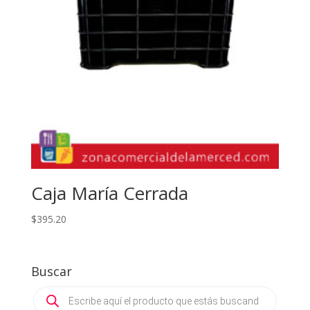
Caja María Cerrada
$
395.20
Buscar
Products
search