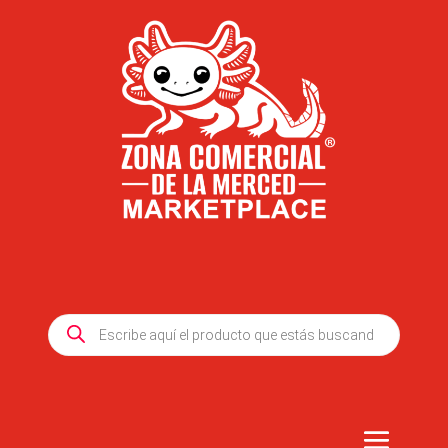
Products
search