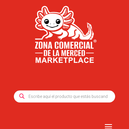
Products
search