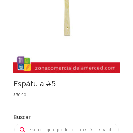
Espátula #5
$
50.00
Buscar
Products
search