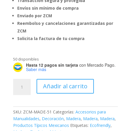
Transacción segura y protegida
Envíos sin mínimo de compra
Enviado por ZCM
Reembolso y cancelaciones garantizadas por
ZCM
Solicita la factura de tu compra
50 disponibles
Hasta 12 pagos sin tarjeta
con Mercado Pago.
Saber más
Huacal
Añadir al carrito
Nuevo
1916
cantidad
SKU:
ZCM-MADE-51
Categorías:
Accesorios para
Manualidades
,
Decoración
,
Madera
,
Madera
,
Madera
,
Productos Típicos Mexicanos
Etiquetas:
Ecofriendly
,