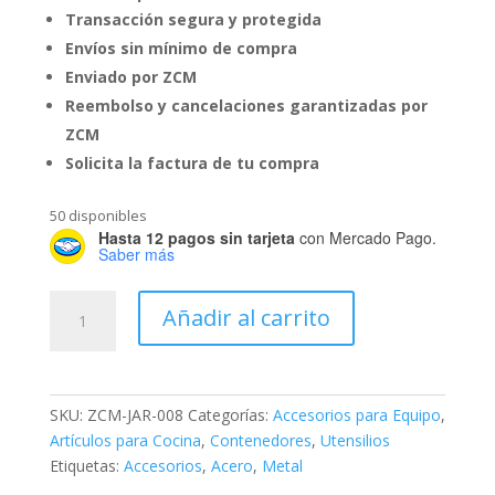
Transacción segura y protegida
Envíos sin mínimo de compra
Enviado por ZCM
Reembolso y cancelaciones garantizadas por
ZCM
Solicita la factura de tu compra
50 disponibles
Hasta 12 pagos sin tarjeta
con Mercado Pago.
Saber más
Juego
Añadir al carrito
de
2
Coladeras
para
SKU:
ZCM-JAR-008
Categorías:
Accesorios para Equipo
,
Tarja
Artículos para Cocina
,
Contenedores
,
Utensilios
cantidad
Etiquetas:
Accesorios
,
Acero
,
Metal