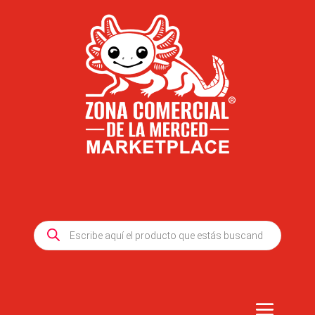
Products
search