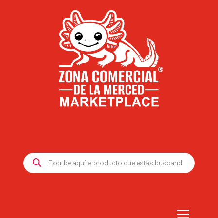
Products
search