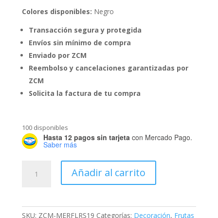
Colores disponibles:
Negro
Transacción segura y protegida
Envíos sin mínimo de compra
Enviado por ZCM
Reembolso y cancelaciones garantizadas por
ZCM
Solicita la factura de tu compra
100 disponibles
Hasta 12 pagos sin tarjeta
con Mercado Pago.
Saber más
Juego
Añadir al carrito
de
2
piezas
de
SKU:
ZCM-MERFLRS19
Categorías:
Decoración
,
Frutas