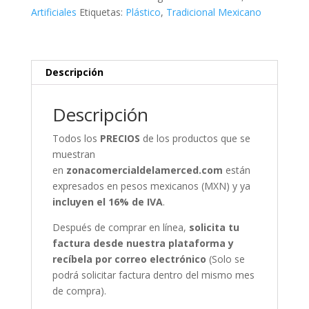
Higos
Artificiales
Etiquetas:
Plástico
,
Tradicional Mexicano
Fruta
Artificial
Decorativa
cantidad
Descripción
Descripción
Todos los
PRECIOS
de los productos que se
muestran
en
zonacomercialdelamerced.com
están
expresados en pesos mexicanos (MXN) y ya
incluyen el 16% de IVA
.
Después de comprar en línea,
solicita tu
factura desde nuestra plataforma y
recíbela por correo electrónico
(Solo se
podrá solicitar factura dentro del mismo mes
de compra).