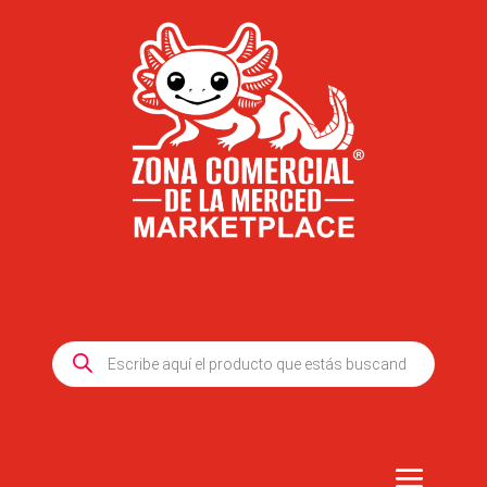
Products
search