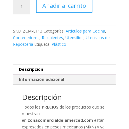
Juego
Añadir al carrito
Botanero
Cuadrado
cantidad
SKU:
ZCM-E113
Categorías:
Artículos para Cocina
,
Contenedores
,
Recipientes
,
Utensilios
,
Utensilios de
Repostería
Etiqueta:
Plástico
Descripción
Información adicional
Descripción
Todos los
PRECIOS
de los productos que se
muestran
en
zonacomercialdelamerced.com
están
expresados en pesos mexicanos (MXN) y ya